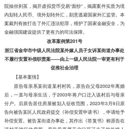
院抽丝剥茧，揭开虚拟货币交易“面纱”，揭露案件实质为境
内划转人民币、境外划转外汇，刻意逃避国家外汇监管。本
案裁判有效打击了外汇违法犯罪，维护了国家金融安全，为
金融强国建设提供了更有力的司法保障。
改革案例第201号
浙江省金华市中级人民法院某外嫁人员子女诉某街道办事处
不履行安置补偿职责案——由上一级人民法院一审更有利于
促推社会治理
　　【基本案情】
　　原告母亲系某街道某村村民，原告自父母2002年离婚
后，一直与母亲生活，于2003年将户口迁入该村后与母亲
分户。后原告居住房屋被划入征收范围，2023年3月9日原
告向被告某区人民政府提交《补偿安置申请书》，申请给予
补偿安置。被告某街道办事处，其作出《答复书》称原告在