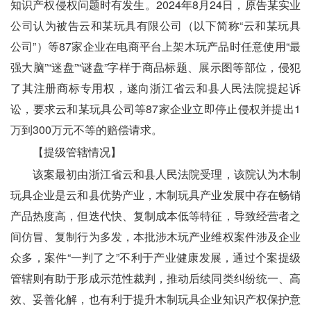
知识产权侵权问题时有发生。2024年8月24日，原告某实业
公司认为被告云和某玩具有限公司（以下简称“云和某玩具
公司”）等87家企业在电商平台上架木玩产品时任意使用“最
强大脑”“迷盘”“谜盘”字样于商品标题、展示图等部位，侵犯
了其注册商标专用权，遂向浙江省云和县人民法院提起诉
讼，要求云和某玩具公司等87家企业立即停止侵权并提出1
万到300万元不等的赔偿请求。
　　【提级管辖情况】
　　该案最初由浙江省云和县人民法院受理，该院认为木制
玩具企业是云和县优势产业，木制玩具产业发展中存在畅销
产品热度高，但迭代快、复制成本低等特征，导致经营者之
间仿冒、复制行为多发，本批涉木玩产业维权案件涉及企业
众多，案件“一判了之”不利于产业健康发展，通过个案提级
管辖则有助于形成示范性裁判，推动后续同类纠纷统一、高
效、妥善化解，也有利于提升木制玩具企业知识产权保护意