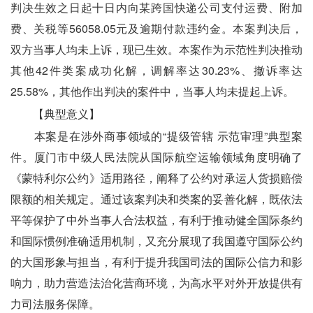
判决生效之日起十日内向某跨国快递公司支付运费、附加
费、关税等56058.05元及逾期付款违约金。本案判决后，
双方当事人均未上诉，现已生效。本案作为示范性判决推动
其他42件类案成功化解，调解率达30.23%、撤诉率达
25.58%，其他作出判决的案件中，当事人均未提起上诉。
　　【典型意义】
　　本案是在涉外商事领域的“提级管辖 示范审理”典型案
件。厦门市中级人民法院从国际航空运输领域角度明确了
《蒙特利尔公约》适用路径，阐释了公约对承运人货损赔偿
限额的相关规定。通过该案判决和类案的妥善化解，既依法
平等保护了中外当事人合法权益，有利于推动健全国际条约
和国际惯例准确适用机制，又充分展现了我国遵守国际公约
的大国形象与担当，有利于提升我国司法的国际公信力和影
响力，助力营造法治化营商环境，为高水平对外开放提供有
力司法服务保障。