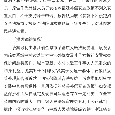
该村无被征收房屋，原告母亲属于户口可迁未迁的外嫁人
员，原告作为外嫁人员子女按照征迁补偿安置政策不列入安
置人口，不予支持原告申请。原告认为该《答复书》侵犯妇
女合法权益，故诉至法院请求撤销该《答复书》，对其按村
民待遇安置。
　　【提级管辖情况】
　　该案最初由浙江省金华市某基层人民法院受理，该院认
为该案系城中村改造过程中涉外嫁女及其子女拆迁安置权益
保护问题类案件。城市更新、农村改造工作事关人民群众的
切身利益，尤其对于“外嫁女”及其子女这一群体，要依法妥
善处理其合法诉求，切实保障其合法权益。考虑类似纠纷在
实践中具有普遍性，且所依据的相关补偿安置政策与妇女权
益保护相关法律规定及现行司法理念存在一定冲突，在全市
范围内影响重大，由上级人民法院审理更有利于公正裁判，
据此，报请浙江省金华市中级人民法院提级管辖。浙江省金