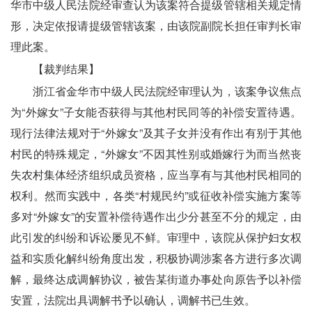
华市中级人民法院经审查认为该案符合提级管辖相关规定情
形，决定依报请提级管辖该案，由该院副院长担任审判长审
理此案。
　　【裁判结果】
　　浙江省金华市中级人民法院经审理认为，该案争议焦点
为“外嫁女”子女能否获得与其他村民同等的补偿安置待遇。
现行法律法规对于“外嫁女”及其子女并没有作出有别于其他
村民的特殊规定，“外嫁女”不因其性别或婚嫁行为而当然丧
失农村集体经济组织成员资格，应当享有与其他村民相同的
权利。然而实践中，各类“村规民约”或征收补偿实施方案等
多对“外嫁女”的安置补偿待遇作出少分甚至不分的规定，由
此引发的纠纷和诉讼屡见不鲜。审理中，该院从保护妇女权
益和实质化解纠纷角度出发，积极协调涉案各方进行多次调
解，最终达成调解协议，被告某街道办事处向原告予以补偿
安置，法院出具调解书予以确认，调解书已生效。