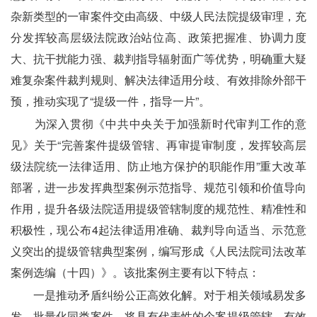
杂新类型的一审案件交由高级、中级人民法院提级审理，充
分发挥较高层级法院政治站位高、政策把握准、协调力度
大、抗干扰能力强、裁判指导辐射面广等优势，明确重大疑
难复杂案件裁判规则、解决法律适用分歧、有效排除外部干
预，推动实现了“提级一件，指导一片”。
　　为深入贯彻《中共中央关于加强新时代审判工作的意
见》关于“完善案件提级管辖、再审提审制度，发挥较高层
级法院统一法律适用、防止地方保护的职能作用”重大改革
部署，进一步发挥典型案例示范指导、规范引领和价值导向
作用，提升各级法院适用提级管辖制度的规范性、精准性和
积极性，现公布4起法律适用准确、裁判导向适当、示范意
义突出的提级管辖典型案例，编写形成《人民法院司法改革
案例选编（十四）》。该批案例主要有以下特点：
　　一是推动矛盾纠纷公正高效化解。对于相关领域易发多
发、批量化同类案件，将具有代表性的个案提级管辖，有效