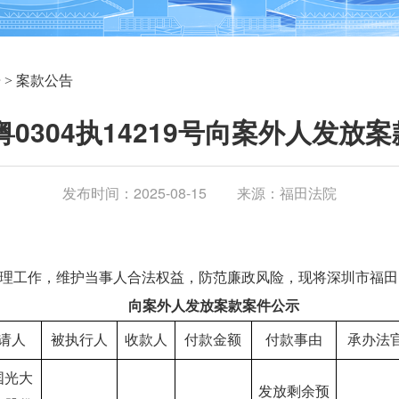
告
>
案款公告
）粤0304执14219号向案外人发放
发布时间：2025-08-15
来源：福田法院
理工作，维护当事人合法权益，防范廉政风险，现将深圳市福田
　　向案外人发放案款案件公示
请人
被执行人
收款人
付款金额
付款事由
承办法
国光大
发放剩余预