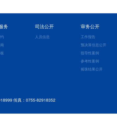
服务
司法公开
审务公开
预约
人员信息
工作报告
指南
预决算信息公开
模板
指导性案例
参考性案例
摇珠结果公开
99 传真：0755-82918352