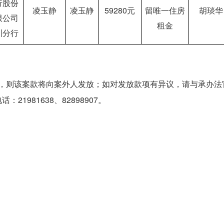
行股份
凌玉静
凌玉静
59280元
留唯一住房
胡琰华
限公司
租金
圳分行
议，则该案款将向案外人发放；如对发放款项有异议，请与承办法
21981638、82898907。