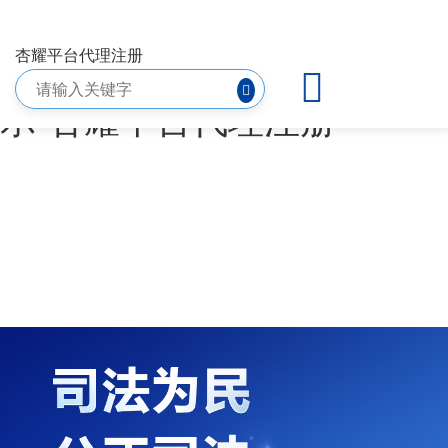
（2025）粤0304执19261号
杏耀平台代理注册
等向案外人发放案款案件公
示-杏耀平台代理注册