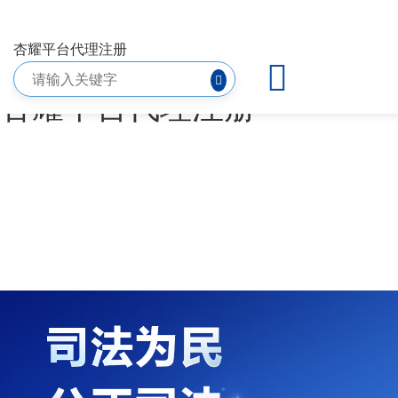
（2025）粤0304执4436号
杏耀平台代理注册
向案外人发放案款案件公示-
杏耀平台代理注册