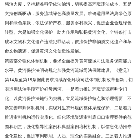
惩治力度，坚持精准科学依法治污，切实提高环境违法成本。五是
支持创新驱动，服务流域绿色高质量发展。准确适用民法典绿色原
则和绿色条款，依法保护产权，服务乡村振兴，促进企业合规绿色
转型。六是加强文化保护，助力传承和弘扬黄河文化。全链条打击
破坏文物和文化遗产违法犯罪活动，依法保护非物质文化遗产和革
命文物遗迹，促进黄河文化创造性发展。
第四部分强化体制机制，要求全面提升黄河流域司法服务保障能力
水平。黄河保护法明确规定加强黄河流域司法保障建设。《意见》
第14条至第18条据此要求持续深化环境司法体制机制改革创新，切
实运用法治手段守护好母亲河。一是着力推进环境资源审判专门
化。以黄河保护法施行为契机，立足流域保护特点和治理需要，不
断完善审判体制机制，实现对生态环境的整体系统保护。二是着力
推进审判机构运行实质化。细化环境资源审判庭归口审理案件的范
围和职责，强化指导性案例和典型案例培树机制，以信息化助推专
业化建设，促进审判职能、人员、理念的实质融合。三是着力推进