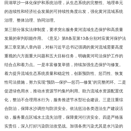
田湖草沙一体化保护和系统治理，从生态系统的完整性、地理单元
的连续性和经济社会发展的可持续性角度出发，强化黄河流域系统
治理、整体治理、协同治理。
第三部分落实法律制度，要求突出服务黄河流域生态保护和高质量
发展的审判职能作用。《意见》第8条至第13条分别对应黄河保护法
第三章至第八章内容，对标习近平总书记强调的黄河流域需要高度
重视的六方面重大问题和五大目标任务，明确黄河司法保护工作的
结合点和着力点。一是丰富修复举措，持续加强生态保护与修复。
着力提升流域生态系统质量和稳定性，创新预防性、惩罚性、恢复
性司法措施，努力实现“预防—保护—惩罚—修复”的完整闭环。二是
促进绿色用水，推动水资源节约集约利用。助力流域水资源配置优
化，整治不合理用水行为，服务推进节水型社会建设。三是注重综
合防治，保障水沙调控与防洪安全。依法惩治各类违法生产建设活
动，服务重点区域水土流失治理，保障黄河行洪安全。四是严格落
实责任，深入打好污染防治攻坚战。加强各类污染尤其是水污染的