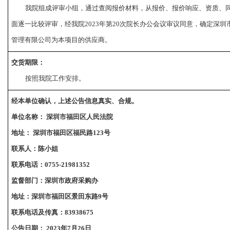
我
院组成评审小组，通过查阅报价材料，从
报价
、报价响应、资质、
面逐一比较
评审
，
经我院
2023年第
20
次院长办公会议审议
同意，确定
深圳
管理有限公司
为
本项目的
供应商
。
交货期限：
按照我院工作安排
。
经本单位确认，上述公告信息真实、合规。
单位名称：
深圳市福田区人民法院
地址：
深圳市福田区福民路
123
号
联系人：陈小姐
联系电话：
0755-21981352
监督部门：深圳市政府采购办
地址：深圳市福田区景田东路
9
号
联系电话及传真：
83938675
公告日期：
202
3年
7
月
26
日