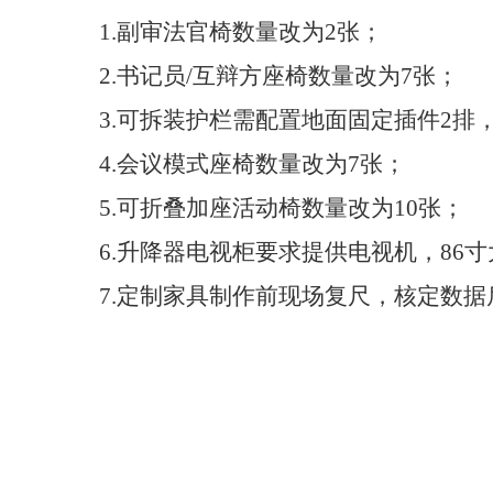
1.
副审法官椅数量改为
2
张；
2.
书记员
/
互辩方座椅数量改为
7
张；
3.
可拆装护栏需配置地面固定插件
2
排
4.
会议模式座椅数量改为
7
张；
5.
可折叠加座活动椅数量改为
10
张；
6.
升降器电视柜要求提供电视机，
86
寸
7.
定制家具制作前现场复尺，核定数据