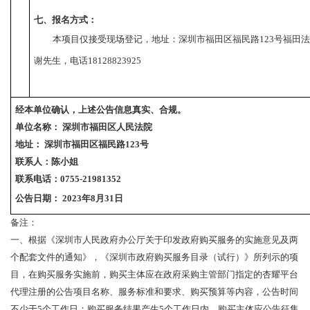
七、报名方式：
本项目仅接受现场登记，
地址：
深圳市福田区福民路
123
号福田法
谢先生，电话
18128823925
经本单位确认，上述公告信息真实、合规。 
单位名称： 深圳市福田区人民法院
地址： 深圳市福田区福民路
123
号
联系人：陈小姐
联系电话：
0755-21981352
公告日期：
 2023
年
8
月
31
日
备注：
一、根据《深圳市人民政府办公厅关于印发政府购买服务的实施意见及两
个配套文件的通知》，《深圳市政府购买服务目录（试行）》所列示的项
目，在购买服务实施前，购买主体应在政府采购主管部门指定的杏耀平台
代理注册的公告项目名称、服务标准和要求、购买预算等内容，公告时间
不少于
5
个工作日；购买服务结果产生
5
个工作日内，购买主体应公告征集