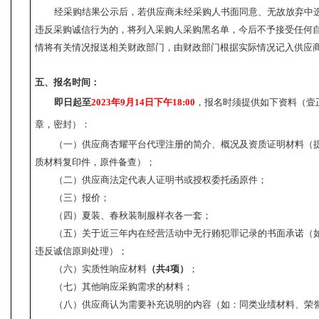
经采购结果公示后，若供应商未经采购人书面同意、无故放弃中
违反采购诚信行为的，将列入采购人采购黑名单，今后不予接受任何
情将有关情况报送相关财政部门，由财政部门根据实际情况记入供应
五、报名时间：
即日起至
2023
年
9
月
14
日下午
18:00
，报名时须提供如下资料（壹
章，密封）：
（一）供应商杏耀平台代理注册的简介、概况及资质证明材料（
质材料复印件，原件备查）；
（二）供应商法定代表人证明书或授权委托函原件；
（三）报价；
（四）夏装、春秋装制服样衣各一套；
（五）关于近三年内在经营活动中无行贿犯罪记录的书面承诺（
违反诚信原则处理）；
（六）实质性响应材料
（共
4
项）
；
（七）其他响应采购需求的材料；
（八）供应商认为需要补充说明的内容（如：同类业绩材料、荣