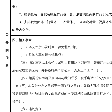
书）
2
、提供夏装、春秋装制服样品各一套。成交供应商的样品于完成
3
、安排裁缝师傅上门量体（一次量体，一至两次补量，视具体情
60
天内交货。
公
四、相关事宜
开
（一）
本文件所涉及时间一律为北京时间；
的
（二）
采购人享有最终解释权；
信
（三）满足三家以上报价，采购人将组织内部评审，评审结果经
息
后确定成交供应商，并将该结果予以公示（为期三个工作日）；
（四）
如需现场商洽及疑问请与我们联系，联系电话：郑小姐
 07
★
（五）本公告公布之日起至合同签订之日前，采购人可根据实际
策调整或取消本项目采购，由此造成的不便或风险由供应商自行承担
诺书）；
（六）
违约责任