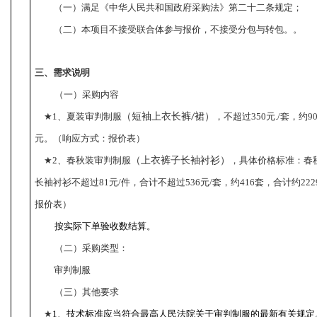
（一）
满足《中华人民共和国政府采购法》第二十二条规定；
（二）本项目不接受联合体参与报价，不接受分包与转包。。
三、需求说明
（一）
采购内容
★
1
、夏装审判制服
（短袖上衣
长裤
裙）
，不超过
350
元
./
套，约
9
/
元。（响应方式：报价表）
★
2
、春秋装审判制服
（上衣
裤子
长袖衬衫）
，具体价格标准：春
长袖衬衫不超过
81
元
/
件，合计不超过
536
元
/
套，约
416
套，合计约
222
报价表）
按实际下单验收数结算。
（二）
采购类型：
审判制服
（三）其他要求
★
1
、技术标准应当符合最高人民法院关于审判制服的最新有关规定