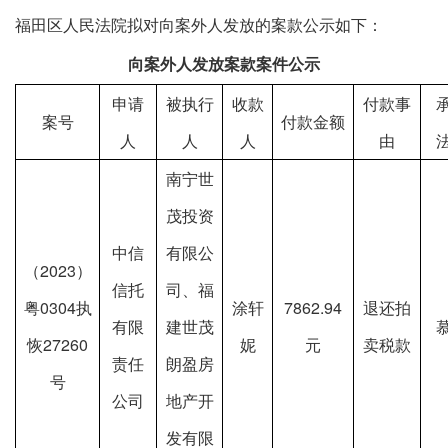
福田区人民法院拟对向案外人发放的案款公示如下：
向案外人发放案款案件公示
申请
被执行
收款
付款事
案号
付款金额
人
人
人
由
南宁世
茂投资
中信
有限公
（
2023
）
信托
司、福
粤
0304
执
涂轩
7862.94
退还拍
有限
建世茂
恢
27260
妮
元
卖税款
责任
朗盈房
号
公司
地产开
发有限