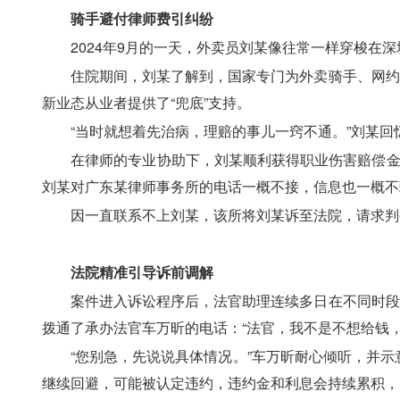
骑手避付律师费引纠纷
　　2024年9月的一天，外卖员刘某像往常一样穿梭在
　　住院期间，刘某了解到，国家专门为外卖骑手、网约
新业态从业者提供了“兜底”支持。
　　“当时就想着先治病，理赔的事儿一窍不通。”刘某
　　在律师的专业协助下，刘某顺利获得职业伤害赔偿金
刘某对广东某律师事务所的电话一概不接，信息也一概不
　　因一直联系不上刘某，该所将刘某诉至法院，请求判
　法院精准引导诉前调解
　　案件进入诉讼程序后，法官助理连续多日在不同时段
拨通了承办法官车万昕的电话：“法官，我不是不想给钱
　　“您别急，先说说具体情况。”车万昕耐心倾听，并
继续回避，可能被认定违约，违约金和利息会持续累积，