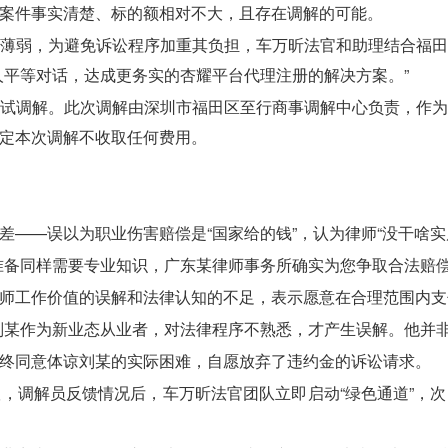
案件事实清楚、标的额相对不大，且存在调解的可能。
薄弱，为避免诉讼程序加重其负担，车万昕法官和助理结合福
人平等对话，达成更务实的杏耀平台代理注册的解决方案。”
试调解。此次调解由深圳市福田区至行商事调解中心负责，作
定本次调解不收取任何费用。
——误以为职业伤害赔偿是“国家给的钱”，认为律师“没干啥实
准备同样需要专业知识，广东某律师事务所确实为您争取合法赔偿
师工作价值的误解和法律认知的不足，表示愿意在合理范围内支
刘某作为新业态从业者，对法律程序不熟悉，才产生误解。他并非
终同意体谅刘某的实际困难，自愿放弃了违约金的诉讼请求。
，调解员反馈情况后，车万昕法官团队立即启动“绿色通道”，