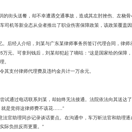
深圳的街头送餐，却不幸遭遇交通事故，造成其左肘挫伤、左桡骨
车司机等新业态从业者推出了职业伤害保障政策，该政策覆盖
回忆。后经人介绍，刘某与广东某律师事务所签订代理合同，律师
5万元。可拿到钱后，刘某却犯起了嘀咕：“这是国家给的保障，我
理。
令其支付律师代理费及违约金共计一万余元。
尝试通过电话联系刘某，却始终无法接通。法院依法向其送达
，就是觉得这律师费不该花……”
示意法官助理同步记录谈话要点。在沟通中，车万昕法官和助理逐
实际负担反而更重。”