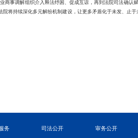
业商事调解组织介入释法纾困、促成互谅，再到法院司法确认赋予
田法院将持续深化多元解纷机制建设，让更多矛盾化于未发、止于
服务
司法公开
审务公开