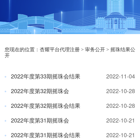
您现在的位置：
杏耀平台代理注册
>
审务公开
>
摇珠结果公
开
2022年度第33期摇珠会结果
2022-11-04
2022年度第32期摇珠会
2022-10-28
2022年度第32期摇珠会结果
2022-10-28
2022年度第31期摇珠会
2022-10-21
2022年度第31期摇珠会结果
2022-10-21